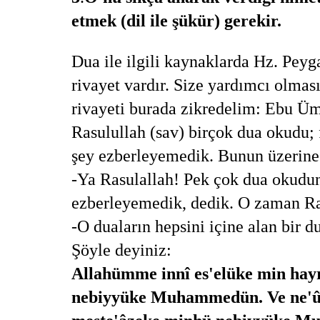
etmek (dil ile şükür) gerekir.
Dua ile ilgili kaynaklarda Hz. Pey
rivayet vardır. Size yardımcı olma
rivayeti burada zikredelim: Ebu Üm
Rasulullah (sav) birçok dua okudu; 
şey ezberleyemedik. Bunun üzerine
-Ya Rasulallah! Pek çok dua okudun
ezberleyemedik, dedik. O zaman Ra
-O duaların hepsini içine alan bir 
Şöyle deyiniz:
Allahümme innî es'elüke min hay
nebiyyüke Muhammedün. Ve ne'ûz