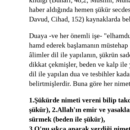
haber aldığında hemen şükür secde
Davud, Cihad, 152) kaynaklarda bel
Duaya -ve her önemli işe- "elhamdul
hamd ederek başlamanın müstehap 
âlimler dil ile yapılanın, şükrün sa
dikkat çekmişler, beden ve kalp ile
dil ile yapılan dua ve tesbihler ka
belirtmişlerdir. Buna göre her nimet
1.Şükürde nimeti vereni bilip takd
şükür), 2.Allah'ın emir ve yasakl
sürmek (beden ile şükür),
3
.
O'nu sıkça anarak verdiği nimet