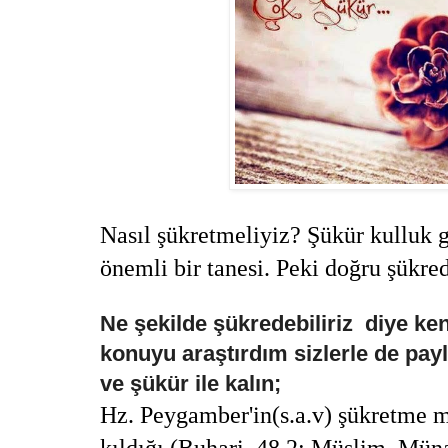
Nasıl şükretmeliyiz? Şükür kulluk 
önemli bir tanesi. Peki doğru şükr
Ne şekilde şükredebiliriz
diye ke
konuyu araştırdım sizlerle de pa
ve şükür ile kalın;
Hz. Peygamber'in(s.a.v) şükretme 
kıldığı (Buhari, 48,2; Müslim, Müna