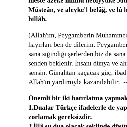
meste'âzeke minhü nebiyyüke Mu
Müsteân, ve aleyke'l belâğ, ve lâ h
billâh.
(Allah'ım, Peygamberin Muhammed s
hayırları ben de dilerim. Peygamb
sana sığındığı şerlerden biz de sana
senden beklenir. İnsanı dünya ve ah
sensin. Günahtan kaçacak güç, ibad
Allah'ın yardımıyla kazanılabilir. -
Önemli bir iki hatırlatma yapmak
1.Dualar Türkçe ifadelerle de yap
zorlamak gereksizdir.
2.İllâ şu dua olacak şeklinde düş