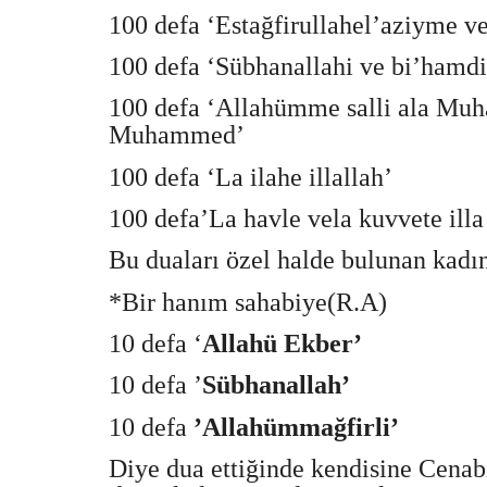
100 defa ‘Estağfirullahel’aziyme ve
100 defa ‘Sübhanallahi ve bi’hamdi
100 defa ‘Allahümme salli ala Muh
Muhammed’
100 defa ‘La ilahe illallah’
100 defa’La havle vela kuvvete illa 
Bu duaları özel halde bulunan kadın
*Bir hanım sahabiye(R.A)
10 defa ‘
Allahü Ekber’
10 defa ’
Sübhanallah’
10 defa
’Allahümmağfirli’
Diye dua ettiğinde kendisine Cenab