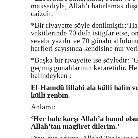
maksadıyla, Allah’ı hatırlamak dü
caizdir.
*Bir rivayette şöyle denilmiştir:’H
vakitlerinde 70 defa istigfar etse, 
sevabı yazılır ve 70 günahı affolunu
harfleri sayısınca kendisine nur veril
*Başka bir rivayette ise şöyledir: 
geçmiş günahlarının kefaretidir. He
halindeyken :
El-Hamdü lillahi ala külli halin v
külli zenbin.
Anlamı:
‘Her hale karşı Allah’a hamd ols
Allah’tan magfiret dilerim.’