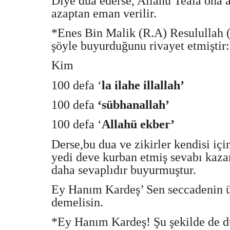
Diye dua ederse, Allahü Teala ona at
azaptan eman verilir.
*Enes Bin Malik (R.A) Resulullah 
şöyle buyurduğunu rivayet etmiştir:
Kim
100 defa ‘
la ilahe illallah’
100 defa
‘sübhanallah’
100 defa ‘
Allahü ekber’
Derse,bu dua ve zikirler kendisi içi
yedi deve kurban etmiş sevabı kazand
daha sevaplıdır buyurmuştur.
Ey Hanım Kardeş’ Sen seccadenin ü
demelisin.
*Ey Hanım Kardeş! Şu şekilde de du