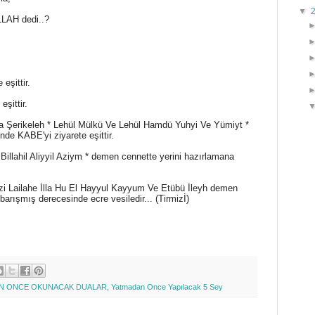
▼
LLAH dedi..?
eşittir.
eşittir.
 La Şerikeleh * Lehül Mülkü Ve Lehül Hamdü Yuhyi Ve Yümiyt *
de KABE'yi ziyarete eşittir.
 Billahil Aliyyil Aziym * demen cennette yerini hazırlamana
lezi Lailahe İlla Hu El Hayyul Kayyum Ve Etübü İleyh demen
barışmış derecesinde ecre vesiledir... (Tirmizİ)
N ONCE OKUNACAK DUALAR
,
Yatmadan Once Yapılacak 5 Sey