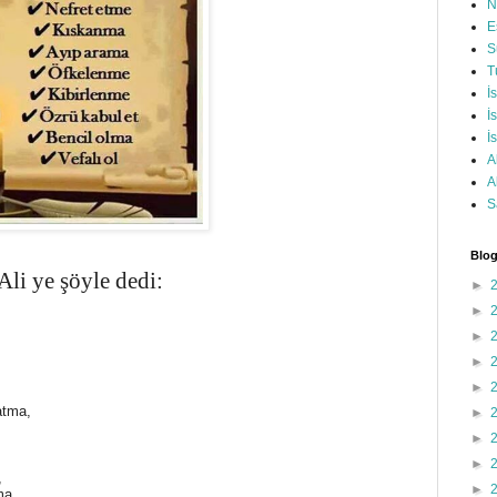
N
E
S
T
İ
İ
İ
A
A
S
Blog
li ye şöyle dedi:
►
►
►
►
►
atma,
►
►
►
,
►
ma,