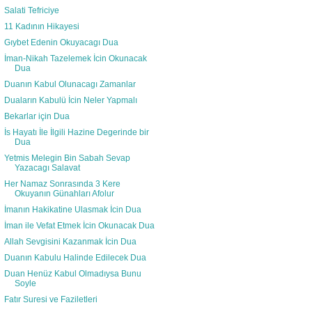
Salati Tefriciye
11 Kadının Hikayesi
Gıybet Edenin Okuyacagı Dua
İman-Nikah Tazelemek İcin Okunacak
Dua
Duanın Kabul Olunacagı Zamanlar
Duaların Kabulü İcin Neler Yapmalı
Bekarlar için Dua
İs Hayatı İle İlgili Hazine Degerinde bir
Dua
Yetmis Melegin Bin Sabah Sevap
Yazacagı Salavat
Her Namaz Sonrasında 3 Kere
Okuyanın Günahları Afolur
İmanın Hakikatine Ulasmak İcin Dua
İman ile Vefat Etmek İcin Okunacak Dua
Allah Sevgisini Kazanmak İcin Dua
Duanın Kabulu Halinde Edilecek Dua
Duan Henüz Kabul Olmadıysa Bunu
Soyle
Fatır Suresi ve Faziletleri