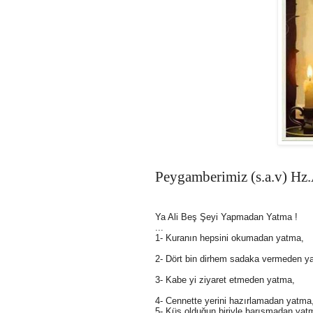
Peygamberimiz (s.a.v) Hz.A
Ya Ali Beş Şeyi Yapmadan Yatma !
...
1- Kuranın hepsini okumadan yatma,
2- Dört bin dirhem sadaka vermeden y
3- Kabe yi ziyaret etmeden yatma,
4- Cennette yerini hazırlamadan yatma
5- Küs olduğun biriyle barışmadan yat