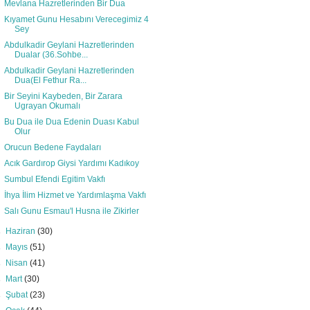
Mevlana Hazretlerinden Bir Dua
Kıyamet Gunu Hesabını Verecegimiz 4
Sey
Abdulkadir Geylani Hazretlerinden
Dualar (36.Sohbe...
Abdulkadir Geylani Hazretlerinden
Dua(El Fethur Ra...
Bir Seyini Kaybeden, Bir Zarara
Ugrayan Okumalı
Bu Dua ile Dua Edenin Duası Kabul
Olur
Orucun Bedene Faydaları
Acık Gardırop Giysi Yardımı Kadıkoy
Sumbul Efendi Egitim Vakfı
İhya İlim Hizmet ve Yardımlaşma Vakfı
Salı Gunu Esmau'l Husna ile Zikirler
►
Haziran
(30)
►
Mayıs
(51)
►
Nisan
(41)
►
Mart
(30)
►
Şubat
(23)