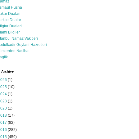
amaz
smaul Husna
ukur Dualari
urkce Dualar
stigfar Dualari
slami Bilgiler
stanbul Namaz Vakitleri
bdulkadir Geylani Hazretleri
limlerden Nasihat
aglik
 Archive
2026
(1)
2025
(10)
2024
(1)
2023
(1)
2020
(1)
2018
(17)
2017
(82)
2016
(282)
2015
(459)