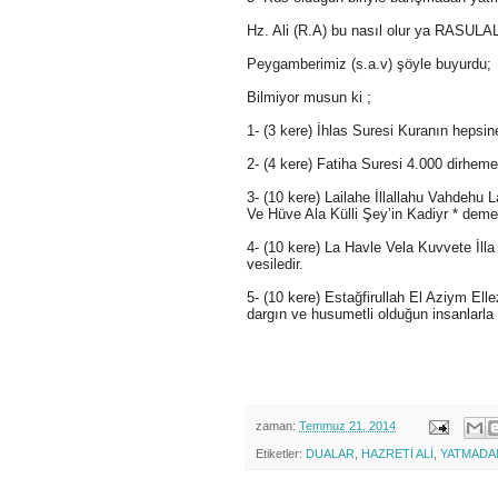
Hz. Ali (R.A) bu nasıl olur ya RASULA
Peygamberimiz (s.a.v) şöyle buyurdu;
Bilmiyor musun ki ;
1- (3 kere) İhlas Suresi Kuranın hepsine 
2- (4 kere) Fatiha Suresi 4.000 dirheme 
3- (10 kere) Lailahe İllallahu Vahdehu
Ve Hüve Ala Külli Şey’in Kadiyr * demen
4- (10 kere) La Havle Vela Kuvvete İlla
vesiledir.
5- (10 kere) Estağfirullah El Aziym El
dargın ve husumetli olduğun insanlarla 
zaman:
Temmuz 21, 2014
Etiketler:
DUALAR
,
HAZRETİ ALİ
,
YATMADA