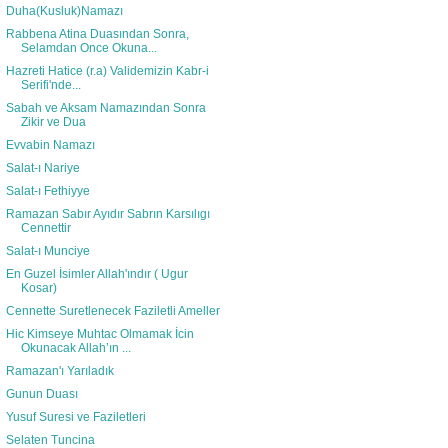
Duha(Kusluk)Namazı
Rabbena Atina Duasından Sonra,
Selamdan Once Okuna...
Hazreti Hatice (r.a) Validemizin Kabr-i
Serifi'nde...
Sabah ve Aksam Namazından Sonra
Zikir ve Dua
Evvabin Namazı
Salat-ı Nariye
Salat-ı Fethiyye
Ramazan Sabır Ayıdır Sabrın Karsılıgı
Cennettir
Salat-ı Munciye
En Guzel İsimler Allah'ındır ( Ugur
Kosar)
Cennette Suretlenecek Faziletli Ameller
Hic Kimseye Muhtac Olmamak İcin
Okunacak Allah’ın ...
Ramazan'ı Yarıladık
Gunun Duası
Yusuf Suresi ve Faziletleri
Selaten Tuncina