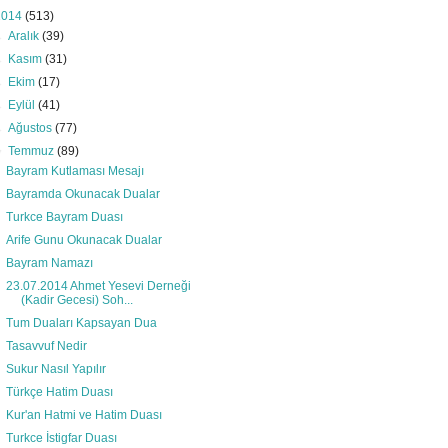
2014
(513)
►
Aralık
(39)
►
Kasım
(31)
►
Ekim
(17)
►
Eylül
(41)
►
Ağustos
(77)
▼
Temmuz
(89)
Bayram Kutlaması Mesajı
Bayramda Okunacak Dualar
Turkce Bayram Duası
Arife Gunu Okunacak Dualar
Bayram Namazı
23.07.2014 Ahmet Yesevi Derneği
(Kadir Gecesi) Soh...
Tum Duaları Kapsayan Dua
Tasavvuf Nedir
Sukur Nasıl Yapılır
Türkçe Hatim Duası
Kur'an Hatmi ve Hatim Duası
Turkce İstigfar Duası