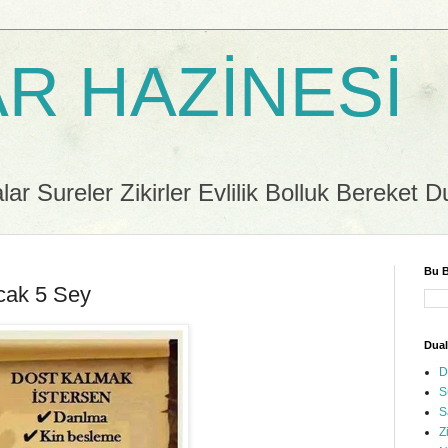
R HAZİNESİ
r Sureler Zikirler Evlilik Bolluk Bereket D
Bu B
cak 5 Sey
Dual
D
S
S
Z