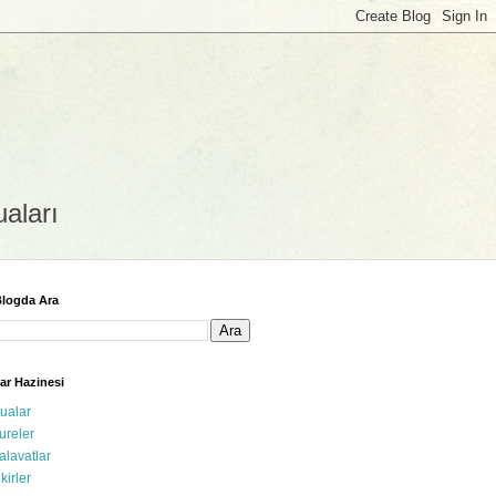
uaları
logda Ara
ar Hazinesi
ualar
ureler
alavatlar
ikirler