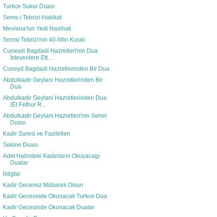
Turkce Sukur Duası
Sems-i Tebrizi:Hakikat
Mevlana'nın Yedi Nasihati
Semsi Tebrizi'nin 40 Altın Kuralı
Cuneydi Bagdadi Hazretleri'nin Dua
İsteyenlere Ett...
Cuneyd Bagdadi Hazretlerinden Bir Dua
Abdulkadir Geylani Hazretlerinden Bir
Dua
Abdulkadir Geylani Hazretlerinden Dua
(El Fethur R...
Abdulkadir Geylani Hazretleri'nin Seher
Duası
Kadir Suresi ve Faziletleri
Sekine Duası
Adet Halindeki Kadınların Okuyacagı
Dualar
İstigfar
Kadir Gecemiz Mübarek Olsun
Kadir Gecesinde Okunacak Turkce Dua
Kadir Gecesinde Okunacak Dualar