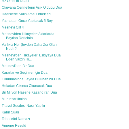
Hz.Omer'in Duası
Okuyana Cennetlerin Asık Oldugu Dua
Hadislerle Salih Amel Ornekleri
Yatmadan Once Yapılacak 5 Sey
Mesnevi Cilt 4
Mesneviden Hikayeler: Aktarlarda
Bayılan Dericinin...
Varlıkta Her Şeyden Daha Zor Olan
Nedir?
Mesnevi'den Hikayeler: Eskiyaya Dua
Eden Vaizin Hi...
Mesnevi'den Bir Dua
Kararlar ve Seçimler İçin Dua
Okunmasında Fayda Bulunan bir Dua
Heladan Cıkınca Okunacak Dua
Bir Milyon Hasene Kazandıran Dua
Muhtasar İlmihal
Tilavet Secdesi Nasıl Yapılır
Kabir Suali
Teheccüd Namazı
Amener Resulü