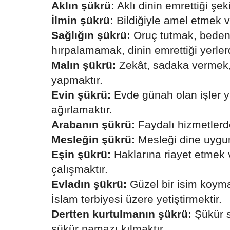
Aklın şükrü:
Aklı dinin emrettiği şek
İlmin şükrü:
Bildiğiyle amel etmek v
Sağlığın şükrü:
Oruç tutmak, beden
hırpalamamak, dinin emrettiği yerler
Malın şükrü:
Zekât, sadaka vermek,
yapmaktır.
Evin şükrü:
Evde günah olan işler 
ağırlamaktır.
Arabanın şükrü:
Faydalı hizmetlerd
Mesleğin şükrü:
Mesleği dine uygun
Eşin şükrü:
Haklarına riayet etme
çalışmaktır.
Evladın şükrü:
Güzel bir isim koym
İslam terbiyesi üzere yetiştirmektir.
Dertten kurtulmanın şükrü:
Şükür 
şükür namazı kılmaktır.