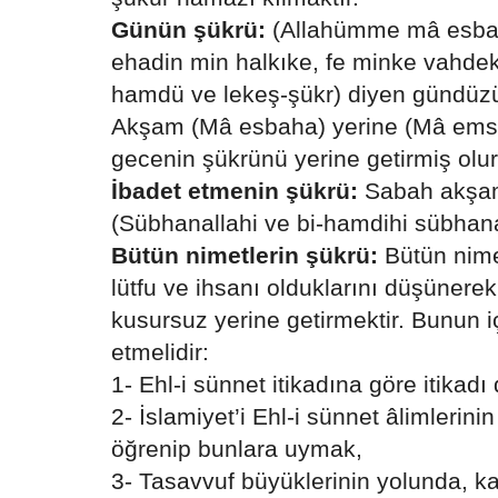
Günün şükrü:
(Allahümme mâ esbaha
ehadin min halkıke, fe minke vahdeke
hamdü ve lekeş-şükr) diyen gündüzün
Akşam (Mâ esbaha) yerine (Mâ ems
gecenin şükrünü yerine getirmiş olur
İbadet etmenin şükrü:
Sabah akşam
(Sübhanallahi ve bi-hamdihi sübhana
Bütün nimetlerin şükrü:
Bütün nime
lütfu ve ihsanı olduklarını düşünerek
kusursuz yerine getirmektir. Bunun i
etmelidir:
1- Ehl-i sünnet itikadına göre itikad
2- İslamiyet’i Ehl-i sünnet âlimlerinin
öğrenip bunlara uymak,
3- Tasavvuf büyüklerinin yolunda, ka