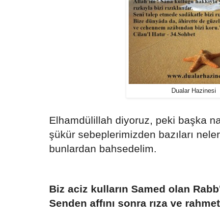
Dualar Hazinesi
Elhamdülillah diyoruz, peki başka nas
şükür sebeplerimizden bazıları nele
bunlardan bahsedelim.
Biz aciz kulların Samed olan Rabb'
Senden affını sonra rıza ve rahmeti