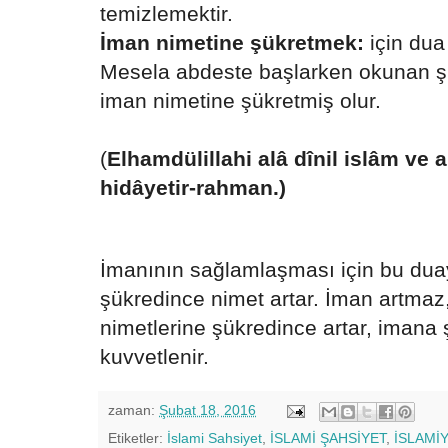
temizlemektir.
İman nimetine şükretmek:
için dua
Mesela abdeste başlarken okunan şu
iman nimetine şükretmiş olur.
(
Elhamdülillahi alâ dînil islâm ve a
hidâyetir-rahman.)
İmanının sağlamlaşması için bu dua
şükredince nimet artar. İman artmaz
nimetlerine şükredince artar, imana 
kuvvetlenir.
zaman:
Şubat 18, 2016
Etiketler:
İslami Sahsiyet
,
İSLAMİ ŞAHSİYET
,
İSLAMİ