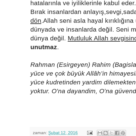
hatalarınla ve iyiliklerinle kabul eder
Bırak insanlardan anlayış,sevgi,sa
dön
.Allah seni asla hayal kırıklığın
dünyada ve insanlarda değil. Seni m
dünya değil.
Mutluluk Allah sevgisin
unutmaz
.
Rahman (Esirgeyen) Rahim (Bagislay
yüce ve çok büyük Allâh’in himayes
yüce kudretinden yardim dilemekte
yoktur. O’na dayandim, O’na güven
zaman:
Şubat 12, 2016