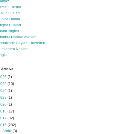
amaz
smaul Husna
ukur Dualari
urkce Dualar
stigfar Dualari
slami Bilgiler
stanbul Namaz Vakitleri
bdulkadir Geylani Hazretleri
limlerden Nasihat
aglik
 Archive
2026
(1)
2025
(10)
2024
(1)
2023
(1)
2020
(1)
2018
(17)
2017
(82)
2016
(282)
►
Aralık
(3)