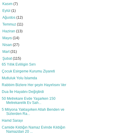
►
Kasım
(7)
►
Eylül
(1)
►
Ağustos
(12)
►
Temmuz
(11)
►
Haziran
(13)
►
Mayıs
(14)
►
Nisan
(27)
►
Mart
(31)
▼
Şubat
(115)
65 Yıllık Evliligin Sırrı
Çocuk Esirgeme Kurumu Ziyareti
Mutluluk Yolu İslamda
Rabbim Bizlere Her şeyin Hayırlısını Ver
Dua İle Hayatını Değiştirdi
50 Metrekare Evde Yaşarken 150
Metrekarelik Ev Sah...
5 Milyona Yaklaşırken Allah Benden ve
Sizlerden Ra...
Hamd Sarayı
Camide Kıldığın Namaz Evinde Kıldığın
Namazdan 20 ...