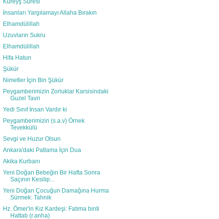
Kureyş Suresi
İnsanları Yargılamayı Allaha Bırakın
Elhamdülillah
Uzuvların Sukru
Elhamdülillah
Hifa Hatun
Şükür
Nimetler İçin Bin Şükür
Peygamberimizin Zorluklar Karsisindaki
Guzel Tavri
Yedi Sınıf İnsan Vardır ki
Peygamberimizin (s.a.v) Örnek
Tevekkülü
Sevgi ve Huzur Olsun
Ankara'daki Patlama İçin Dua
Akika Kurbanı
Yeni Doğan Bebeğin Bir Hafta Sonra
Saçının Kesilip...
Yeni Doğan Çocuğun Damağına Hurma
Sürmek: Tahnik
Hz. Ömer'in Kız Kardeşi: Fatıma binti
Hattab (r.anha)