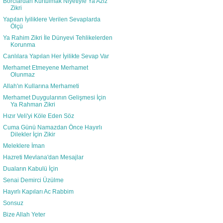
Borclardan Kurtulmak Niyetiyle Ya Aziz
Zikri
Yapılan İyiliklere Verilen Sevaplarda
Ölçü
Ya Rahim Zikri İle Dünyevi Tehlikelerden
Korunma
Canlılara Yapılan Her İyilikte Sevap Var
Merhamet Etmeyene Merhamet
Olunmaz
Allah'ın Kullarına Merhameti
Merhamet Duygularının Gelişmesi İçin
Ya Rahman Zikri
Hızır Veli'yi Köle Eden Söz
Cuma Günü Namazdan Önce Hayırlı
Dilekler İçin Zikir
Meleklere İman
Hazreti Mevlana'dan Mesajlar
Duaların Kabulü İçin
Senai Demirci Üzülme
Hayırlı Kapıları Ac Rabbim
Sonsuz
Bize Allah Yeter