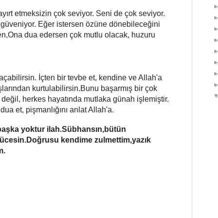
ayırt etmeksizin çok seviyor. Seni de çok seviyor.
a güveniyor. Eğer istersen özüne dönebileceğini
sen,Ona dua edersen çok mutlu olacak, huzuru
çabilirsin. İçten bir tevbe et, kendine ve Allah'a
şlarından kurtulabilirsin.Bunu başarmış bir çok
 değil, herkes hayatında mutlaka günah işlemiştir.
ua et, pişmanlığını anlat Allah'a.
başka yoktur ilah.Sübhansın,bütün
ücesin.Doğrusu kendime zulmettim,yazık
m.