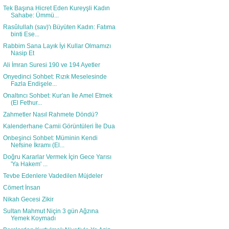
Tek Başına Hicret Eden Kureyşli Kadın
Sahabe: Ümmü...
Rasûlullah (sav)'ı Büyüten Kadın: Fatıma
binti Ese...
Rabbim Sana Layık İyi Kullar Olmamızı
Nasip Et
Ali İmran Suresi 190 ve 194 Ayetler
Onyedinci Sohbet: Rızık Meselesinde
Fazla Endişele...
Onaltıncı Sohbet: Kur'an İle Amel Etmek
(El Fethur...
Zahmetler Nasıl Rahmete Döndü?
Kalenderhane Camii Görüntüleri İle Dua
Onbeşinci Sohbet: Müminin Kendi
Nefsine İkramı (El...
Doğru Kararlar Vermek İçin Gece Yarısı
'Ya Hakem' ...
Tevbe Edenlere Vadedilen Müjdeler
Cömert İnsan
Nikah Gecesi Zikir
Sultan Mahmut Niçin 3 gün Ağzına
Yemek Koymadı