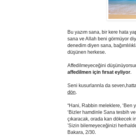
Bu yazım sana, bir kere hata y
sana ve Allah beni görmüyor diy
denedim diyen sana, bağımlılıkl
düşünen herkese.
Affedilmeyeceğini düşünüyorsun
affedilmen için fırsat eyliyor
.
Se
ni kusurlarınla da seven,hatt
dön
.
“Hani, Rabbin meleklere, ‘Ben ye
‘Bizler hamdinle Sana tesbih ve
çıkaracak, orada kan dökecek ins
'Sizin bilemeyeceğinizi herhalde 
Bakara, 2/30.