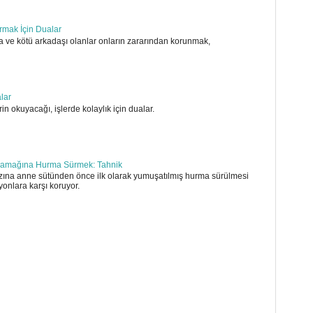
ırmak İçin Dualar
 ve kötü arkadaşı olanlar onların zararından korunmak,
alar
in okuyacağı, işlerde kolaylık için dualar.
amağına Hurma Sürmek: Tahnik
ına anne sütünden önce ilk olarak yumuşatılmış hurma sürülmesi
yonlara karşı koruyor.