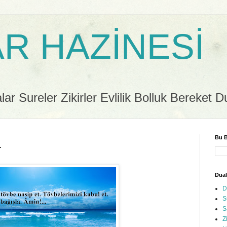
R HAZİNESİ
r Sureler Zikirler Evlilik Bolluk Bereket D
Bu B
r
Dual
D
S
S
Z