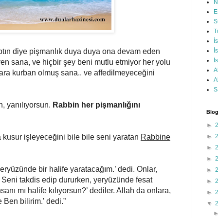
N
E
S
T
İ
aptın diye pişmanlık duya duya ona devam eden
İ
İ
en sana, ve hiçbir şey beni mutlu etmiyor her yolu
A
ara kurban olmuş sana.. ve affedilmeyeceğini
A
S
, yanılıyorsun.
Rabbin her pişmanlığını
Blog
►
a kusur işleyeceğini bile bile seni yaratan
Rabbine
►
►
►
ryüzünde bir halife yaratacağım.’ dedi. Onlar,
►
 Seni takdis edip dururken, yeryüzünde fesat
►
anı mı halife kılıyorsun?’ dediler. Allah da onlara,
►
Ben bilirim.' dedi.”
▼