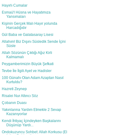
Hayırlı Cumalar
Esmaü'l Hüsna ve Hayatımıza
Yansımaları
Kişinin Gerçek Malı Hayır yolunda
Harcadığıdır
Gül Baba ve Galatasaray Lisesi
Allahım! Biz Dışını Süsledik Sende İçini
Süsle
Allah Sözünün Çıktığı Ağız Kirli
Kalmamalı
Peygamberimizin Büyük Şefkati
Tevbe İle İlgili Ayet ve Hadisler
100 Günahı Olan Adam Azaptan Nasıl
Kurtuldu?
Hazreti Zeynep
Risalei Nur Altıncı Söz
Çobanın Duası
Yakınlarına Yardım Etmekle 2 Sevap
Kazanıyorlar
Kendi İhtiyaç İçindeyken Başkalarını
Düşünüp Yardı...
Ondokuzuncu Sohbet: Allah Korkusu (El