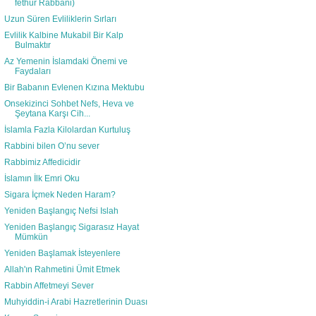
fethur Rabbani)
Uzun Süren Evliliklerin Sırları
Evlilik Kalbine Mukabil Bir Kalp
Bulmaktır
Az Yemenin İslamdaki Önemi ve
Faydaları
Bir Babanın Evlenen Kızına Mektubu
Onsekizinci Sohbet Nefs, Heva ve
Şeytana Karşı Cih...
İslamla Fazla Kilolardan Kurtuluş
Rabbini bilen O’nu sever
Rabbimiz Affedicidir
İslamın İlk Emri Oku
Sigara İçmek Neden Haram?
Yeniden Başlangıç Nefsi Islah
Yeniden Başlangıç Sigarasız Hayat
Mümkün
Yeniden Başlamak İsteyenlere
Allah'ın Rahmetini Ümit Etmek
Rabbin Affetmeyi Sever
Muhyiddin-i Arabi Hazretlerinin Duası