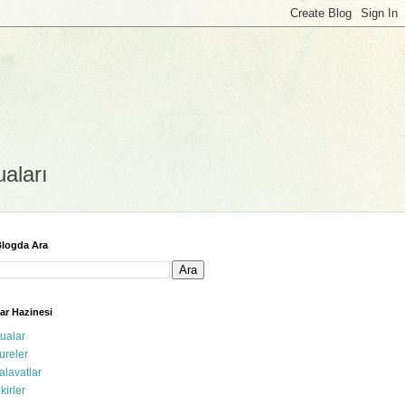
uaları
logda Ara
ar Hazinesi
ualar
ureler
alavatlar
ikirler