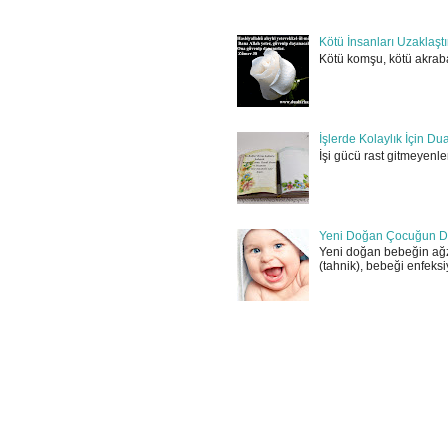
Kötü İnsanları Uzaklaşt
Kötü komşu, kötü akraba
İşlerde Kolaylık İçin Du
İşi gücü rast gitmeyenler
Yeni Doğan Çocuğun D
Yeni doğan bebeğin ağz
(tahnik), bebeği enfeksi