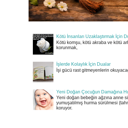
Kötü İnsanları Uzaklaştırmak İçin D
Kötü komşu, kötü akraba ve kötü ar
korunmak,
İşlerde Kolaylık İçin Dualar
İşi gücü rast gitmeyenlerin okuyacağı
Yeni Doğan Çocuğun Damağına Hu
Yeni doğan bebeğin ağzına anne sü
yumuşatılmış hurma sürülmesi (tahn
koruyor.