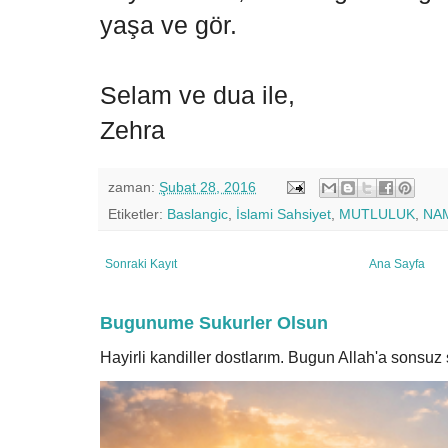
yaşa ve gör.
Selam ve dua ile,
Zehra
zaman:
Şubat 28, 2016
Etiketler:
Baslangic
,
İslami Sahsiyet
,
MUTLULUK
,
NA
Sonraki Kayıt
Ana Sayfa
Bugunume Sukurler Olsun
Hayirli kandiller dostlarım. Bugun Allah'a sonsu