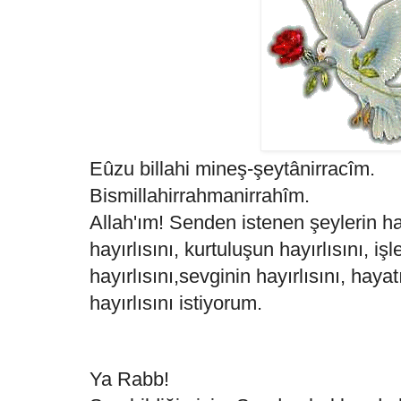
Eûzu billahi mineş-şeytânirracîm.
Bismillahirrahmanirrahîm.
Allah'ım! Senden istenen şeylerin ha
hayırlısını, kurtuluşun hayırlısını, işl
hayırlısını,sevginin hayırlısını, haya
hayırlısını istiyorum.
Ya Rabb!