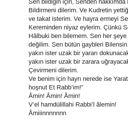
Sen bildiğin için, Senden hakkımda h
Bildirmeni dilerim. Ve Kudretin yett
ve takat isterim. Ve hayra ermeyi S
Kereminden niyaz eylerim. Çünkü Sen
Hâlbuki ben bilemem. Sen her şeye K
değilim. Sen bütün gaybleri Bilensin.
yakın ister uzak bir yararı dokunaca
yakın ister uzak bir zarara uğraya
Çevirmeni dilerim.
Ve benim için hayrı nerede ise Yara
hoşnut Et Rabb’im!”
Âmin! Âmin! Âmin!
V’el hamdülillahi Rabbi’l âlemin!
Âmiiinnnnnnn