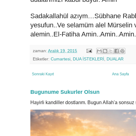
Sadakallahül azıym…Sübhane Rabbi
yesufun..Ve selamüm alel Mürselin ve
alemin..El-Fatiha Amin..Amin..Amin.
zaman:
Aralık 19, 2015
Etiketler:
Cumartesi
,
DUA İSTEKLERİ
,
DUALAR
Sonraki Kayıt
Ana Sayfa
Bugunume Sukurler Olsun
Hayirli kandiller dostlarım. Bugun Allah'a sonsu