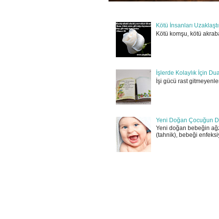
Kötü İnsanları Uzaklaşt
Kötü komşu, kötü akraba
İşlerde Kolaylık İçin Du
İşi gücü rast gitmeyenler
Yeni Doğan Çocuğun D
Yeni doğan bebeğin ağz
(tahnik), bebeği enfeksi