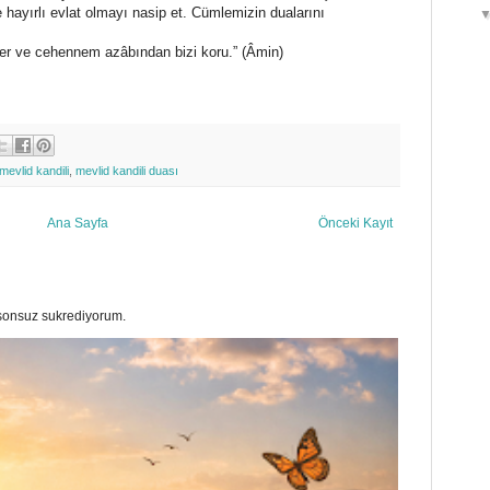
e hayırlı evlat olmayı nasip et. Cümlemizin dualarını
ver ve cehennem azâbından bizi koru.” (Âmin)
mevlid kandili
,
mevlid kandili duası
Ana Sayfa
Önceki Kayıt
a sonsuz sukrediyorum.