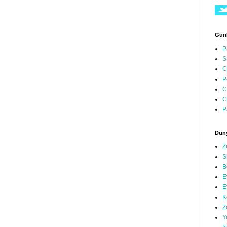
Günl
P
S
C
P
C
C
P
Düny
Z
S
B
E
E
K
Z
Y