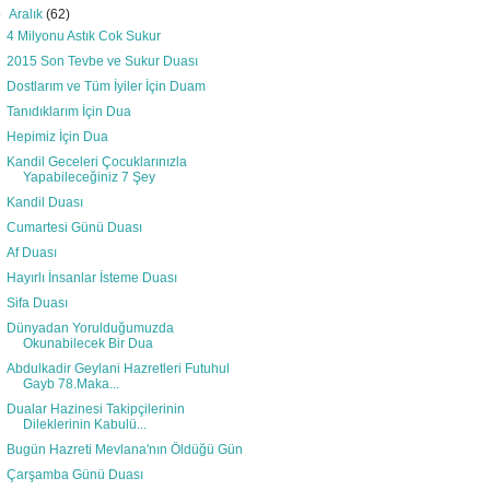
▼
Aralık
(62)
4 Milyonu Astık Cok Sukur
2015 Son Tevbe ve Sukur Duası
Dostlarım ve Tüm İyiler İçin Duam
Tanıdıklarım İçin Dua
Hepimiz İçin Dua
Kandil Geceleri Çocuklarınızla
Yapabileceğiniz 7 Şey
Kandil Duası
Cumartesi Günü Duası
Af Duası
Hayırlı İnsanlar İsteme Duası
Sifa Duası
Dünyadan Yorulduğumuzda
Okunabilecek Bir Dua
Abdulkadir Geylani Hazretleri Futuhul
Gayb 78.Maka...
Dualar Hazinesi Takipçilerinin
Dileklerinin Kabulü...
Bugün Hazreti Mevlana'nın Öldüğü Gün
Çarşamba Günü Duası