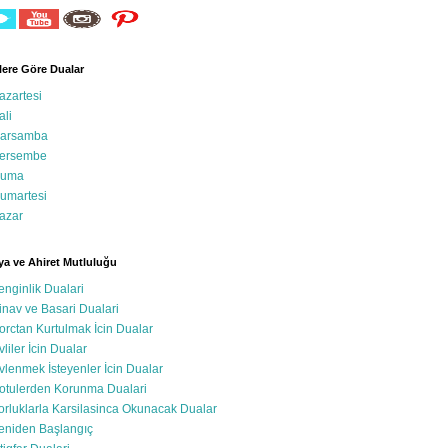
ere Göre Dualar
azartesi
ali
arsamba
ersembe
uma
umartesi
azar
a ve Ahiret Mutluluğu
enginlik Dualari
inav ve Basari Dualari
orctan Kurtulmak İcin Dualar
vliler İcin Dualar
vlenmek İsteyenler İcin Dualar
otulerden Korunma Dualari
orluklarla Karsilasinca Okunacak Dualar
eniden Başlangıç