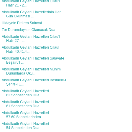
Abdulkadir Geylani Hazretleri Cilau'l
Hatır 21 - 2...
Abdulkadir Geylani Hazretlerinin Her
Gün Okunması ...
Hidayete Erdiren Salavat
Zor Durumdayken Okunacak Dua
Abdulkadir Geylani Hazretleri Cilau'l
Hatır 27 - ...
Abdulkadir Geylani Hazretleri Cilaul
Hatır 40,41,4...
Abdulkadir Geylani Hazretleri Salavat-ı
Beşairu'l ...
Abdulkadir Geylani Hazretleri Mühim
Durumlarda Oku...
Abdulkadir Geylani Hazretleri Besmele-i
Şerife-i E...
Abdulkadir Geylani Hazretleri
62.Sohbetinden Dua
Abdulkadir Geylani Hazretleri
61.Sohbetinden Dua
Abdulkadir Geylani Hazretleri
57.60.Sohbetlerinden...
Abdulkadir Geylani Hazretleri
54.Sohbetinden Dua