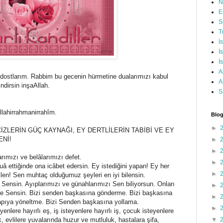
N
E
S
T
İ
İ
İ
A
si dostlarım. Rabbim bu gecenin hürmetine dualarımızı kabul
A
ndirsin inşaAllah.
S
llahirrahmanirrahîm.
Blog
►
CİZLERİN GÜÇ KAYNAĞI, EY DERTLİLERİN TABİBİ VE EY
Nİ!
►
►
arımızı ve belâlarımızı defet.
►
â ettiğinde ona icâbet edersin. Ey istediğini yapan! Ey her
►
ilen! Sen muhtaç olduğumuz şeyleri en iyi bilensin.
 Sensin. Ayıplarımızı ve günahlarımızı Sen biliyorsun. Onları
►
ne Sensin. Bizi senden başkasına gönderme. Bizi başkasına
►
apıya yöneltme. Bizi Senden başkasına yollama.
►
yenlere hayırlı eş, iş isteyenlere hayırlı iş, çocuk isteyenlere
lk, evlilere yuvalarında huzur ve mutluluk, hastalara şifa,
▼