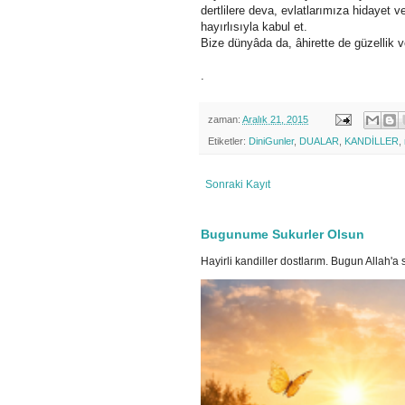
dertlilere deva, evlatlarımıza hidayet v
hayırlısıyla kabul et.
Bize dünyâda da, âhirette de güzellik 
.
zaman:
Aralık 21, 2015
Etiketler:
DiniGunler
,
DUALAR
,
KANDİLLER
,
Sonraki Kayıt
Bugunume Sukurler Olsun
Hayirli kandiller dostlarım. Bugun Allah'