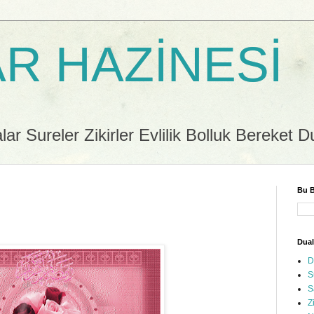
R HAZİNESİ
r Sureler Zikirler Evlilik Bolluk Bereket D
Bu B
Dual
D
S
S
Z