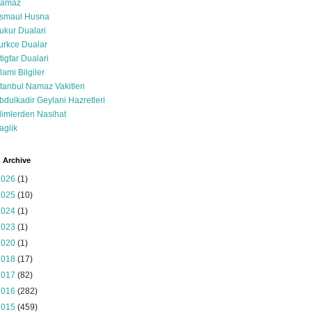
amaz
smaul Husna
ukur Dualari
urkce Dualar
stigfar Dualari
slami Bilgiler
stanbul Namaz Vakitleri
bdulkadir Geylani Hazretleri
limlerden Nasihat
aglik
 Archive
2026
(1)
2025
(10)
2024
(1)
2023
(1)
2020
(1)
2018
(17)
2017
(82)
2016
(282)
2015
(459)