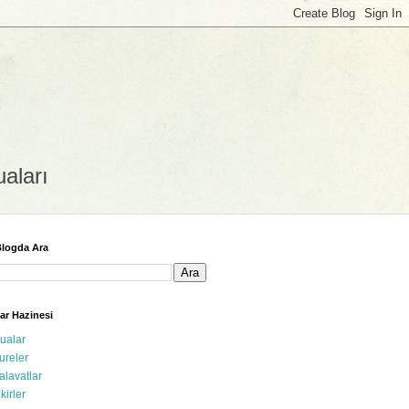
uaları
logda Ara
ar Hazinesi
ualar
ureler
alavatlar
ikirler