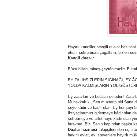
Hayırlı kandiller sevgili dualar hazine
etsin, şükrümüzü çoğaltsın, bizleri sevi
Kandil duası
:
Eûzu billahi mineş-şeytânirracîm.Bismi
EY TALİHSİZLERİN SIĞINAĞI, EY Â
YOLDA KALMIŞLARIN YOL GÖSTERE
Ey zararları ve belâları defeden! Zararl
Muhakkak ki, Sen muztarip biri Sana du
şeye kâdir ve kadîr olan! Ey her şeyi b
İhtiyaçlarımızı gidermeye kâdir olan da
setretmeye ve affetmeye kâdir olan yi
bırakma. Bizi Senin kapından başka k
Dualar hazinesi
takipçilerinden eş iste
hayırlı evlat, ev isteyenlere hayırlı mü