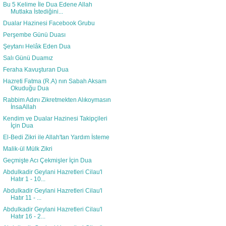
Bu 5 Kelime İle Dua Edene Allah
Mutlaka İstediğini...
Dualar Hazinesi Facebook Grubu
Perşembe Günü Duası
Şeytanı Helâk Eden Dua
Salı Günü Duamız
Feraha Kavuşturan Dua
Hazreti Fatma (R.A) nın Sabah Aksam
Okuduğu Dua
Rabbim Adını Zikretmekten Alıkoymasın
İnsaAllah
Kendim ve Dualar Hazinesi Takipçileri
İçin Dua
El-Bedi Zikri ile Allah'tan Yardım İsteme
Malik-ül Mülk Zikri
Geçmişte Acı Çekmişler İçin Dua
Abdulkadir Geylani Hazretleri Cilau'l
Hatır 1 - 10...
Abdulkadir Geylani Hazretleri Cilau'l
Hatır 11 - ...
Abdulkadir Geylani Hazretleri Cilau'l
Hatır 16 - 2...