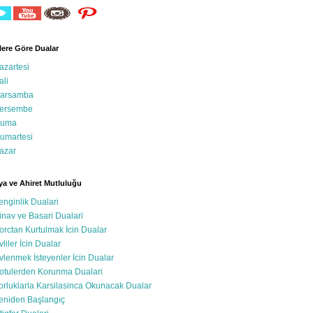
ere Göre Dualar
azartesi
ali
arsamba
ersembe
uma
umartesi
azar
a ve Ahiret Mutluluğu
enginlik Dualari
inav ve Basari Dualari
orctan Kurtulmak İcin Dualar
vliler İcin Dualar
vlenmek İsteyenler İcin Dualar
otulerden Korunma Dualari
orluklarla Karsilasinca Okunacak Dualar
eniden Başlangıç