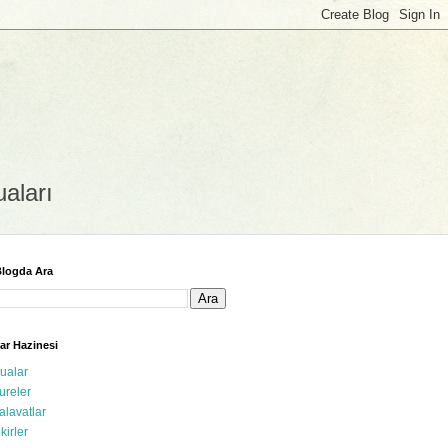
uaları
logda Ara
ar Hazinesi
ualar
ureler
alavatlar
ikirler