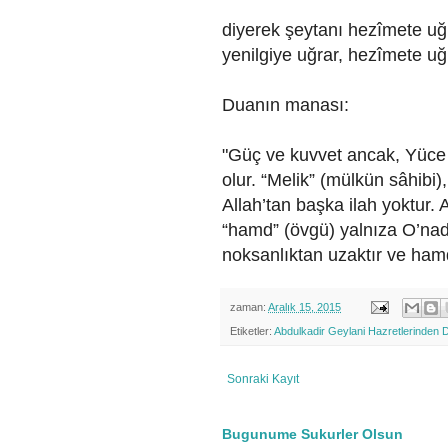
diyerek şeytanı hezîmete uğr
yenilgiye uğrar, hezîmete uğr
Duanın manası:
"Güç ve kuvvet ancak, Yüce v
olur. “Melik” (mülkün sâhibi
Allah’tan başka ilah yoktur. 
“hamd” (övgü) yalnıza O’nadı
noksanlıktan uzaktır ve hamd
zaman:
Aralık 15, 2015
Etiketler:
Abdulkadir Geylani Hazretlerinden 
Sonraki Kayıt
Bugunume Sukurler Olsun