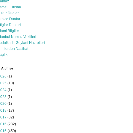
amaz
smaul Husna
ukur Dualari
urkce Dualar
stigfar Dualari
slami Bilgiler
stanbul Namaz Vakitleri
bdulkadir Geylani Hazretleri
limlerden Nasihat
aglik
 Archive
2026
(1)
2025
(10)
2024
(1)
2023
(1)
2020
(1)
2018
(17)
2017
(82)
2016
(282)
2015
(459)