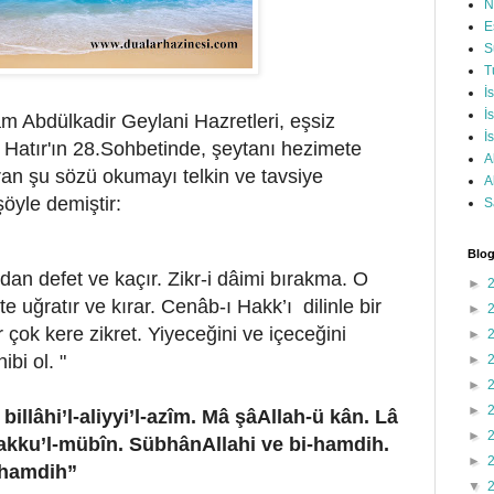
N
E
S
T
İ
İ
am Abdülkadir Geylani Hazretleri, eşsiz
İ
'l Hatır'ın 28.Sohbetinde, şeytanı hezimete
A
ran şu sözü okumayı telkin ve tavsiye
A
şöyle demiştir:
S
Blog
ndan defet ve kaçır. Zikr-i dâimi bırakma. O
►
 uğratır ve kırar. Cenâb-ı Hakk’ı dilinle bir
►
r çok kere zikret. Yiyeceğini ve içeceğini
►
ibi ol. "
►
►
►
 billâhi’l-aliyyi’l-azîm. Mâ şâAllah-ü kân. Lâ
►
l-hakku’l-mübîn. SübhânAllahi ve bi-hamdih.
►
i-hamdih”
▼