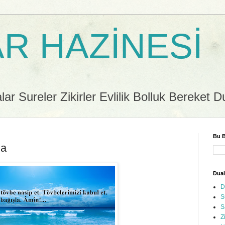
R HAZİNESİ
r Sureler Zikirler Evlilik Bolluk Bereket D
Bu B
ua
Dual
D
S
S
Z