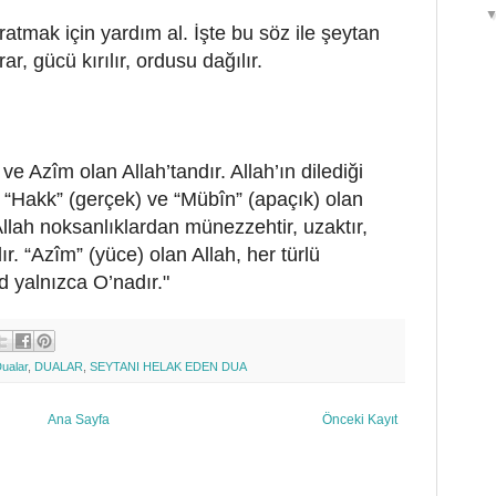
atmak için yardım al. İşte bu söz ile şeytan
ar, gücü kırılır, ordusu dağılır.
e Azîm olan Allah’tandır. Allah’ın dilediği
), “Hakk” (gerçek) ve “Mübîn” (apaçık) olan
Allah noksanlıklardan münezzehtir, uzaktır,
r. “Azîm” (yüce) olan Allah, her türlü
 yalnızca O’nadır."
Dualar
,
DUALAR
,
SEYTANI HELAK EDEN DUA
Ana Sayfa
Önceki Kayıt