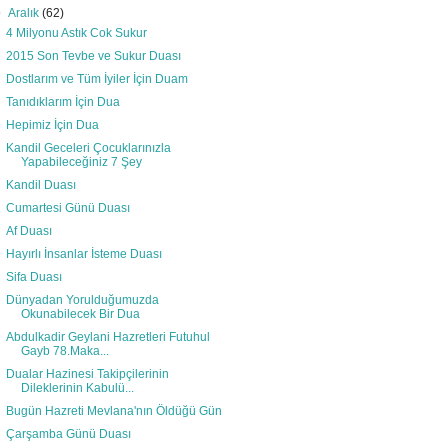
▼
Aralık
(62)
4 Milyonu Astık Cok Sukur
2015 Son Tevbe ve Sukur Duası
Dostlarım ve Tüm İyiler İçin Duam
Tanıdıklarım İçin Dua
Hepimiz İçin Dua
Kandil Geceleri Çocuklarınızla
Yapabileceğiniz 7 Şey
Kandil Duası
Cumartesi Günü Duası
Af Duası
Hayırlı İnsanlar İsteme Duası
Sifa Duası
Dünyadan Yorulduğumuzda
Okunabilecek Bir Dua
Abdulkadir Geylani Hazretleri Futuhul
Gayb 78.Maka...
Dualar Hazinesi Takipçilerinin
Dileklerinin Kabulü...
Bugün Hazreti Mevlana'nın Öldüğü Gün
Çarşamba Günü Duası