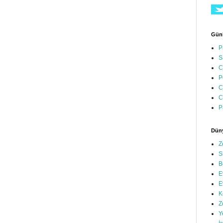
Günl
P
S
C
P
C
C
P
Düny
Z
S
B
E
E
K
Z
Y