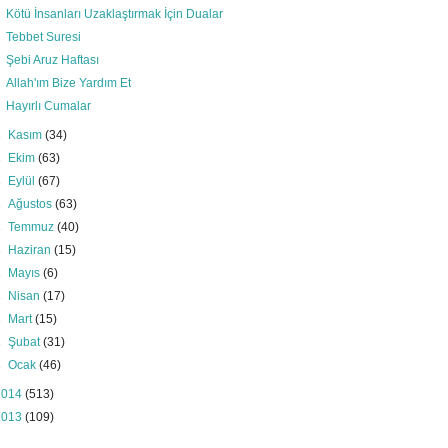
Kötü İnsanları Uzaklaştırmak İçin Dualar
Tebbet Suresi
Şebi Aruz Haftası
Allah'ım Bize Yardım Et
Hayırlı Cumalar
►
Kasım
(34)
►
Ekim
(63)
►
Eylül
(67)
►
Ağustos
(63)
►
Temmuz
(40)
►
Haziran
(15)
►
Mayıs
(6)
►
Nisan
(17)
►
Mart
(15)
►
Şubat
(31)
►
Ocak
(46)
2014
(513)
2013
(109)