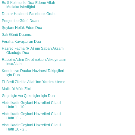
Bu 5 Kelime İle Dua Edene Allah
Mutlaka İstediğini...
Dualar Hazinesi Facebook Grubu
Perşembe Günü Duası
Şeytanı Helâk Eden Dua
Salı Günü Duamız
Feraha Kavuşturan Dua
Hazreti Fatma (R.A) nın Sabah Aksam
Okuduğu Dua
Rabbim Adını Zikretmekten Alıkoymasın
İnsaAllah
Kendim ve Dualar Hazinesi Takipçileri
İçin Dua
El-Bedi Zikri ile Allah'tan Yardım İsteme
Malik-ül Mülk Zikri
Geçmişte Acı Çekmişler İçin Dua
Abdulkadir Geylani Hazretleri Cilau'l
Hatır 1 - 10...
Abdulkadir Geylani Hazretleri Cilau'l
Hatır 11 - ...
Abdulkadir Geylani Hazretleri Cilau'l
Hatır 16 - 2...