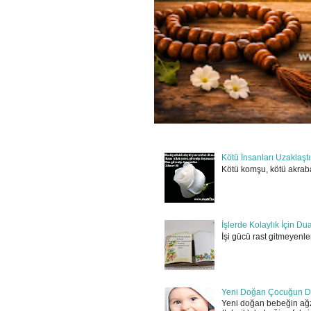
Kötü İnsanları Uzaklaşt
Kötü komşu, kötü akraba
İşlerde Kolaylık İçin Du
İşi gücü rast gitmeyenler
Yeni Doğan Çocuğun D
Yeni doğan bebeğin ağz