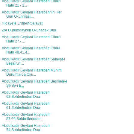
Abdulkadir Geylani Hazretleri Cilau'l
Hatır 21 - 2...
Abdulkadir Geylani Hazretlerinin Her
Gün Okunması ...
Hidayete Erdiren Salavat
Zor Durumdayken Okunacak Dua
Abdulkadir Geylani Hazretleri Cilau'l
Hatır 27 - ...
Abdulkadir Geylani Hazretleri Cilaul
Hatır 40,41,4...
Abdulkadir Geylani Hazretleri Salavat-ı
Beşairu'l ...
Abdulkadir Geylani Hazretleri Mühim
Durumlarda Oku...
Abdulkadir Geylani Hazretleri Besmele-i
Şerife-i E...
Abdulkadir Geylani Hazretleri
62.Sohbetinden Dua
Abdulkadir Geylani Hazretleri
61.Sohbetinden Dua
Abdulkadir Geylani Hazretleri
57.60.Sohbetlerinden...
Abdulkadir Geylani Hazretleri
54.Sohbetinden Dua