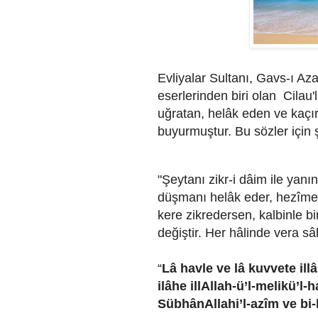
Evliyalar Sultanı, Gavs-ı Az
eserlerinden biri olan Cilau
uğratan, helâk eden ve kaçı
buyurmuştur. Bu sözler için 
"Şeytanı zikr-i dâim ile yanı
düşmanı helâk eder, hezîmete
kere zikredersen, kalbinle bi
değiştir. Her hâlinde vera sâh
“
Lâ havle ve lâ kuvvete illâ
ilâhe illAllah-ü’l-melikü’
SübhânAllahi’l-azîm ve b